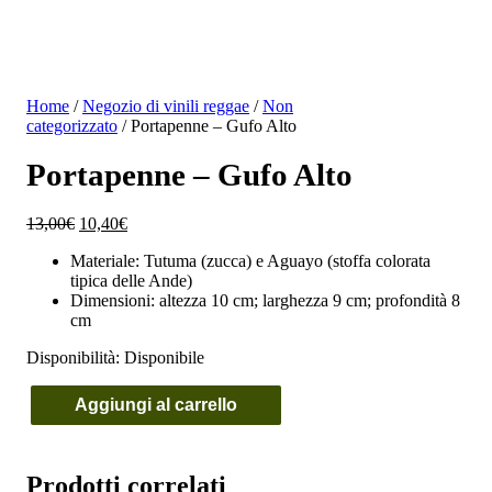
Home
/
Negozio di vinili reggae
/
Non
categorizzato
/ Portapenne – Gufo Alto
Portapenne – Gufo Alto
Il
Il
13,00
€
10,40
€
prezzo
prezzo
Materiale: Tutuma (zucca) e Aguayo (stoffa colorata
originale
attuale
tipica delle Ande)
era:
è:
Dimensioni: altezza 10 cm; larghezza 9 cm; profondità 8
13,00€.
10,40€.
cm
Disponibilità:
Disponibile
Aggiungi al carrello
Portapenne
-
Gufo
Alto
Prodotti correlati