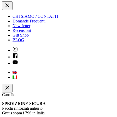
16,00€.
12,80€.
CHI SIAMO / CONTATTI
Domande Frequenti
Newsletter
Recensioni
Gift Shop
BLOG
Carrello
SPEDIZIONE SICURA
Pacchi rinforzati antiurto.
Gratis sopra i 79€ in Italia.