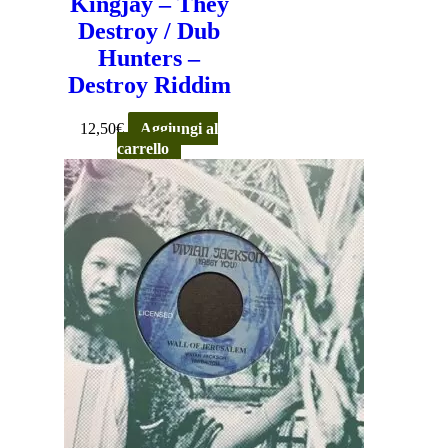
Kingjay – They
Destroy / Dub
Hunters –
Destroy Riddim
12,50
€
Aggiungi al
carrello