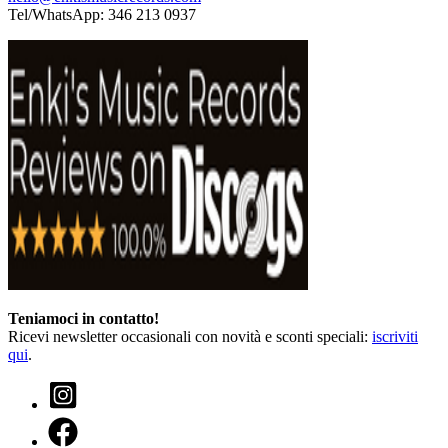
Tel/WhatsApp: 346 213 0937
Teniamoci in contatto!
Ricevi newsletter occasionali con novità e sconti speciali:
iscriviti
qui
.