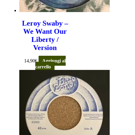
Leroy Swaby –
We Want Our
Liberty /
Version
14,90
€
Aggiungi al
carrello