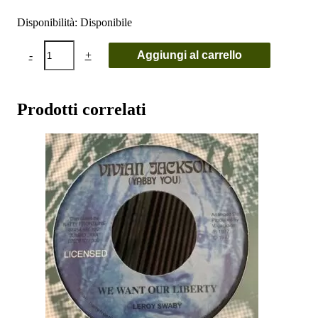
Disponibilità:
Disponibile
Frankie
-
+
Aggiungi al carrello
Paul
-
Worries
In
Prodotti correlati
The
Dance
quantità