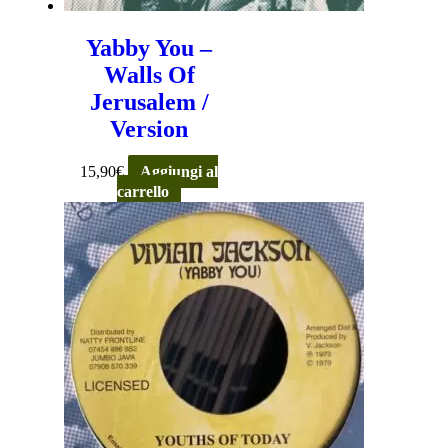
Yabby You –
Walls Of
Jerusalem /
Version
15,90
€
Aggiungi al
carrello