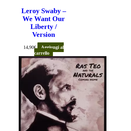
Leroy Swaby –
We Want Our
Liberty /
Version
14,90
€
Aggiungi al
carrello