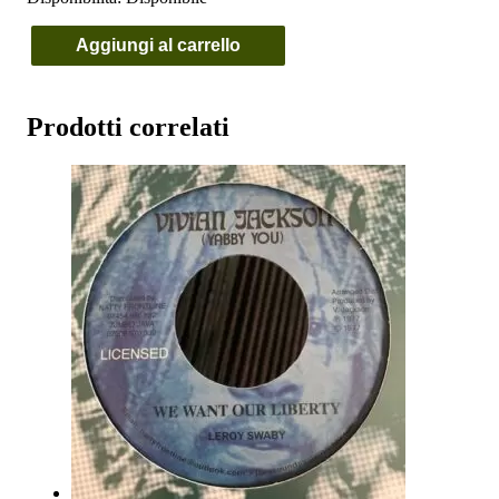
Aggiungi al carrello
Michael
Prophet
-
Steady
Prodotti correlati
Balance
quantità