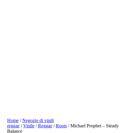
Home
/
Negozio di vinili
reggae
/
Vinile
/
Reggae
/
Roots
/ Michael Prophet – Steady
Balance