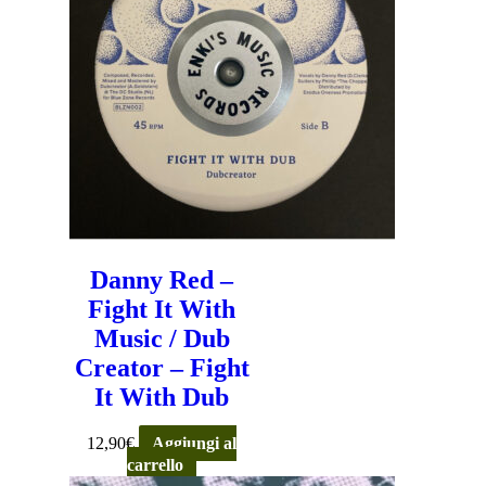
Danny Red –
Fight It With
Music / Dub
Creator – Fight
It With Dub
12,90
€
Aggiungi al
carrello