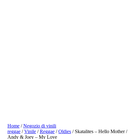
Home
/
Negozio di vinili
reggae
/
Vinile
/
Reggae
/
Oldies
/ Skatalites – Hello Mother /
Andy & Joey – My Love