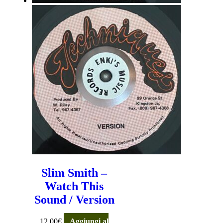
Slim Smith –
Watch This
Sound / Version
12,00
€
Aggiungi al