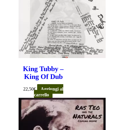
King Tubby –
King Of Dub
22,50
€
Aggiungi al
carrello