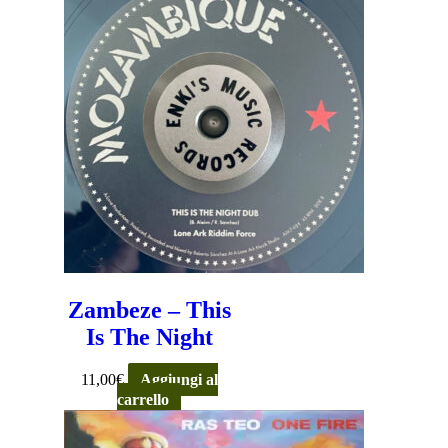
Zambeze – This
Is The Night
11,00
€
Aggiungi al
carrello