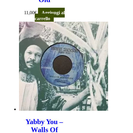
11,00
€
Aggiungi al
carrello
Yabby You –
Walls Of