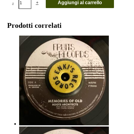
-
+
Aggiungi al carrello
Heptones
-
Hypocrite
/
Prodotti correlati
Baby
Why
Must
I
/
Why
Did
You
Leave
quantità