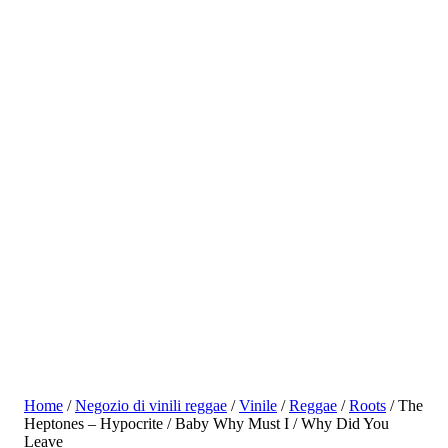
Home
/
Negozio di vinili reggae
/
Vinile
/
Reggae
/
Roots
/ The
Heptones – Hypocrite / Baby Why Must I / Why Did You
Leave