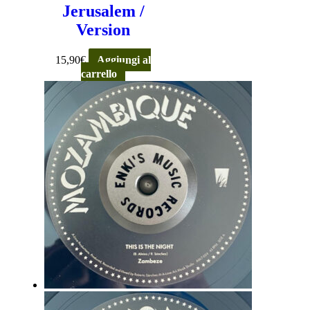
Jerusalem /
Version
15,90
€
Aggiungi al
carrello