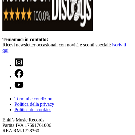
Teniamoci in contatto!
Ricevi newsletter occasionali con novità e sconti speciali:
iscriviti
qui
.
Termini e condizioni
Politica della privacy
Politica dei cookies
Enki’s Music Records
Partita IVA 17591761006
REA RM-1728360