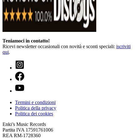
Teniamoci in contatto!
Ricevi newsletter occasionali con novità e sconti speciali:
iscriviti
qui
.
Termini e condizioni
Politica della privacy
Politica dei cookies
Enki’s Music Records
Partita IVA 17591761006
REA RM-1728360