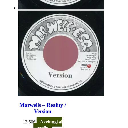
Morwells – Reality /
Version
13,50
€
Aggiungi al
carrello