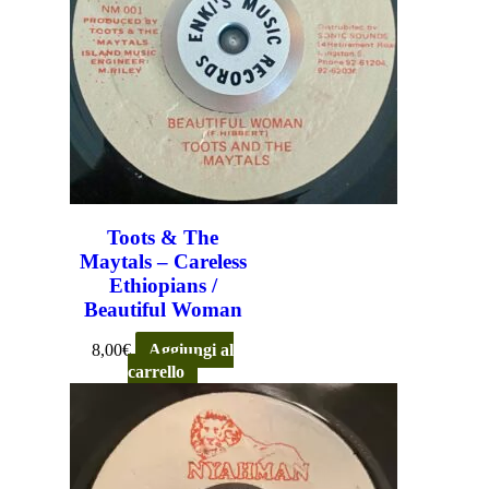
Toots & The
Maytals ‎– Careless
Ethiopians /
Beautiful Woman
8,00
€
Aggiungi al
carrello