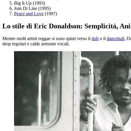
Big It Up (1993)
Join Di Line (1995)
Peace and Love
(1997)
Lo stile di Eric Donaldson: Semplicità, An
Mentre molti artisti reggae si sono spinti verso il
dub
o il
dancehall
, D
drop regolari e calde armonie vocali.