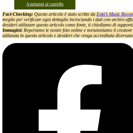
Aggiungi al carrello
Fact-Checking:
Questo articolo è stato scritto da
Enki’s Music Recor
meglio per verificare ogni dettaglio incrociando i dati con archivi affida
desideri utilizzare questo articolo come fonte, ti chiediamo di support
Immagini:
Reperiamo le nostre foto online e menzioniamo il creatore or
utilizzata in questo articolo e desideri che venga accreditata diver